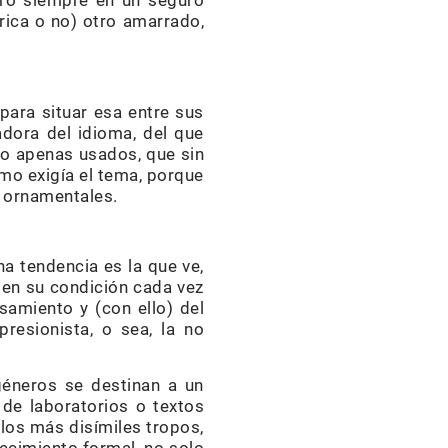
ero siempre en un seguro
rica o no) otro amarrado,
para situar esa entre sus
adora del idioma, del que
s o apenas usados, que sin
mo exigía el tema, porque
e ornamentales.
na tendencia es la que ve,
 en su condición cada vez
nsamiento y (con ello) del
resionista, o sea, la no
géneros se destinan a un
 de laboratorios o textos
 los más disímiles tropos,