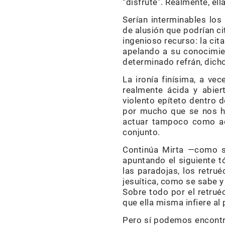
“disfrute”. Realmente, el
Serían interminables los
de alusión que podrían ci
ingenioso recurso: la cita
apelando a su conocimien
determinado refrán, dich
La ironía finísima, a vec
realmente ácida y abier
violento epíteto dentro d
por mucho que se nos ha
actuar tampoco como adm
conjunto.
Continúa Mirta —como se
apuntando el siguiente t
las paradojas, los retru
jesuítica, como se sabe y
Sobre todo por el retruéc
que ella misma infiere a
Pero sí podemos encontra