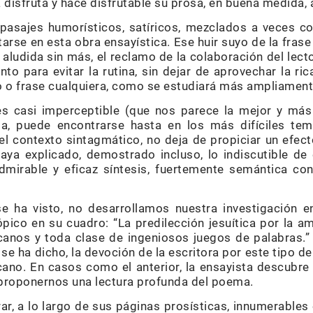
la disfruta y hace disfrutable su prosa, en buena medida,
 pasajes humorísticos, satíricos, mezclados a veces c
tarse en esta obra ensayística. Ese huir suyo de la frase
 aludida sin más, el reclamo de la colaboración del lecto
to para evitar la rutina, sin dejar de aprovechar la ri
o o frase cualquiera, como se estudiará más ampliament
es casi imperceptible (que nos parece la mejor y más d
ta, puede encontrarse hasta en los más difíciles tema
el contexto sintagmático, no deja de propiciar un efecto
ya explicado, demostrado incluso, lo indiscutible de 
irable y eficaz síntesis, fuertemente semántica con
 ha visto, no desarrollamos nuestra investigación 
ópico en su cuadro: “La predilección jesuítica por la a
écanos y toda clase de ingeniosos juegos de palabras
 se ha dicho, la devoción de la escritora por este tipo de
ano. En casos como el anterior, la ensayista descubre 
l proponernos una lectura profunda del poema.
r, a lo largo de sus páginas prosísticas, innumerable