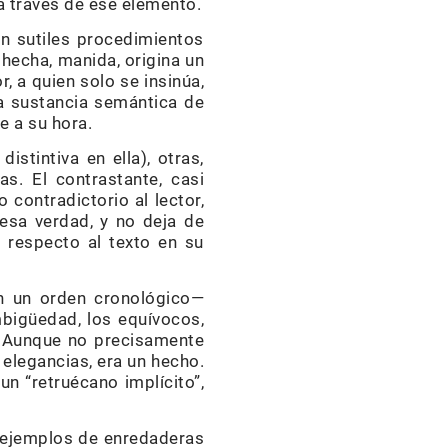
 a través de ese elemento.
on sutiles procedimientos
 hecha, manida, origina un
r, a quien solo se insinúa,
ca sustancia semántica de
e a su hora.
istintiva en ella), otras,
s. El contrastante, casi
 contradictorio al lector,
esa verdad, y no deja de
 respecto al texto en su
en un orden cronológico—
mbigüedad, los equívocos,
.” Aunque no precisamente
 elegancias, era un hecho.
un “retruécano implícito”,
s ejemplos de enredaderas