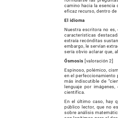
formularse las pregunta
camino hacia la esencia 
eficaz recurso, dentro de
El idioma
Nuestra escritora no es,
características destacad
extraía recónditas sustan
embargo, le servían extr
sería obvio aclarar que, 
Ósmosis
[valoración 2]
Espinoso, polémico, cismá
en el perfeccionamiento 
más indiscutible de “cien
lenguaje por imágenes, 
científica.
En el último caso, hay 
público lector, que no e
sobre análisis matemático