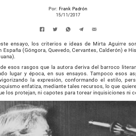
Por:
Frank Padrón
15/11/2017
ste ensayo, los criterios e ideas de Mirta Aguirre s
n España (Góngora, Quevedo, Cervantes, Calderón) e H
Juana).
e esos rasgos que la autora deriva del barroco litera
endo lugar y época, en sus ensayos. Tampoco esos a
igorizando la expresión, conformando el estilo, pe
quismo enfatiza, mediante tales recursos, lo que quier
que los protejan, ni capotes para torear inquisiciones ni 