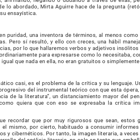
s, afirmando, negando o dudando a través de ellas, p
de lo abordado, Mirta Aguirre hace de la pregunta (retó
 su ensayística.
 en puridad, una inventora de términos, al menos como 
as. Pero sí resultó, y ello con creces, una hábil manej
cias, por lo que hallaremos verbos y adjetivos insólito
aordinariamente para expresarse como lo necesitaba, co
al igual que nada en ella, no eran gratuitos o simplement
tico casi, es el problema de la crítica y su lenguaje. U
progresivo del instrumental teórico con que esta ópera,
cia de la literatura”, un distanciamiento mayor del pe
como quiera que con eso se expresaba la crítica imp
que recordar que por muy rigurosos que sean, estos 
s el mismo, por cierto, habituado a consumir informes
s y cibernéticos. Por tanto, la imagen literaria, a veces