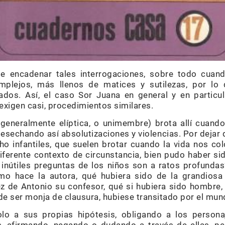
de encadenar tales interrogaciones, sobre todo cuan
lejos, más llenos de matices y sutilezas, por lo 
os. Así, el caso Sor Juana en general y en particul
exigen casi, procedimientos similares.
 generalmente elíptica, o unimembre) brota allí cuand
 desechando así absolutizaciones y violencias. Por dejar
cho infantiles, que suelen brotar cuando la vida nos c
ferente contexto de circunstancia, bien pudo haber sido
 inútiles preguntas de los niños son a ratos profundas
mo hace la autora, qué hubiera sido de la grandiosa
ez de Antonio su confesor, qué si hubiera sido hombre,
z de ser monja de clausura, hubiese transitado por el mu
olo a sus propias hipótesis, obligando a los person