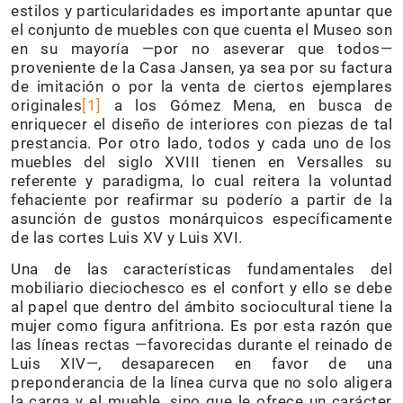
estilos y particularidades es importante apuntar que
el conjunto de muebles con que cuenta el Museo son
en su mayoría —por no aseverar que todos—
proveniente de la Casa Jansen, ya sea por su factura
de imitación o por la venta de ciertos ejemplares
originales
[1]
a los Gómez Mena, en busca de
enriquecer el diseño de interiores con piezas de tal
prestancia. Por otro lado, todos y cada uno de los
muebles del siglo XVIII tienen en Versalles su
referente y paradigma, lo cual reitera la voluntad
fehaciente por reafirmar su poderío a partir de la
asunción de gustos monárquicos específicamente
de las cortes Luis XV y Luis XVI.
Una de las características fundamentales del
mobiliario dieciochesco es el confort y ello se debe
al papel que dentro del ámbito sociocultural tiene la
mujer como figura anfitriona. Es por esta razón que
las líneas rectas —favorecidas durante el reinado de
Luis XIV—, desaparecen en favor de una
preponderancia de la línea curva que no solo aligera
la carga y el mueble, sino que le ofrece un carácter