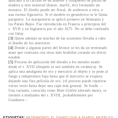
aplicado a la carcasa de un mueble y compuesto de piezas de
madera u otro material (hueso, marfil, etc) formando un
mosaico. El diseño puede ser floral, de arabescos u otro, o
una escena figurativa. Si el modelo es geométrico se le llama
parquetry. La marquetería se aplicó primero en Alemania y
los Países Bajos. Fue introducida en Francia a principios del
s. XVII y en Inglaterra por el año 1675. No se debe confundir
con Inlay.
[3]
Quien además en muchas de las ocasiones llevaba a cabo
el diseño de los interiores.
[4]
Donde a algunas partes del bronce se les da un terminado
mate que contrasta con otras más bruñidas creando un efecto
notable
[5]
Proceso de aplicación del dorado a los metales usado
desde el s. XVII (después se usó también en cerámica). Se
aplica una amalgama de oro y mercurio al objeto y se pone al
fuego a temperatura baja hasta que el mercurio se evapora
dejando una fina película de oro. (el proceso puede repetirse
varias veces hasta dejar una capa más gruesa). Se bruñe. –
Una variante, conocida como
Matt Gildire (dorado mate)
,
se
inventó a mediados del s. XVIII, probablemente por
Gouthiere.-.
ETIQUETAS:
PATRIMONIO
,
EL DIARIO QUE A DIARIO
,
MUEBLES