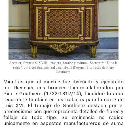
Secreter, Francia S.XVIII, madera, bronce y mármol. Secretaire “Dit a la
reine”, obra del ebanista real Jean Henri Riesener y bronces de Piere
Gouthiere.
Mientras que el mueble fue diseñado y ejecutado
por Riesener, sus bronces fueron elaborados por
Pierre Gouthiere (1732-1812/14), fundidor-dorador
recurrente también en los trabajos para la corte de
Luis XVI. El trabajo de Gouthiere destaca por el
preciosismo con que representa detalles de flores y
follaje de todo tipo. Su eminencia no radicó
únicamente en aspectos manufactureros de suma