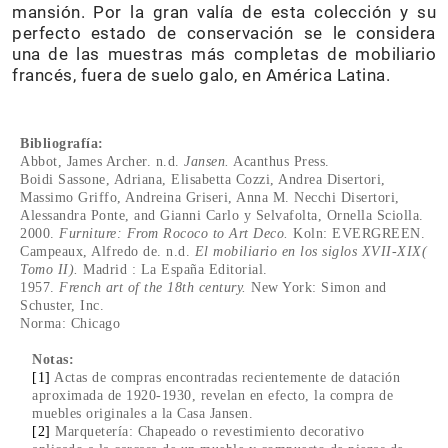
mansión. Por la gran valía de esta colección y su
perfecto estado de conservación se le considera
una de las muestras más completas de mobiliario
francés, fuera de suelo galo, en América Latina.
Bibliografía:
Abbot, James Archer. n.d.
Jansen.
Acanthus Press.
Boidi Sassone, Adriana, Elisabetta Cozzi, Andrea Disertori,
Massimo Griffo, Andreina Griseri, Anna M. Necchi Disertori,
Alessandra Ponte, and Gianni Carlo y Selvafolta, Ornella Sciolla.
2000.
Furniture: From Rococo to Art Deco.
Koln: EVERGREEN.
Campeaux, Alfredo de. n.d.
El mobiliario en los siglos XVII-XIX(
Tomo II).
Madrid : La España Editorial.
1957.
French art of the 18th century.
New York: Simon and
Schuster, Inc.
Norma: Chicago
Notas:
[1]
Actas de compras encontradas recientemente de datación
aproximada de 1920-1930, revelan en efecto, la compra de
muebles originales a la Casa Jansen.
[2]
Marquetería: Chapeado o revestimiento decorativo