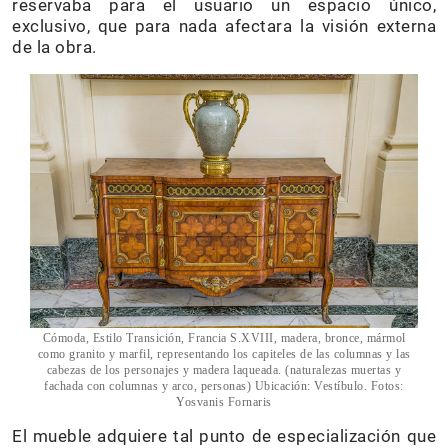
reservaba para el usuario un espacio único,
exclusivo, que para nada afectara la visión externa
de la obra.
Cómoda, Estilo Transición, Francia S.XVIII, madera, bronce, mármol
como granito y marfil, representando los capiteles de las columnas y las
cabezas de los personajes y madera laqueada. (naturalezas muertas y
fachada con columnas y arco, personas) Ubicación: Vestíbulo. Fotos:
Yosvanis Fornaris
El mueble adquiere tal punto de especialización que