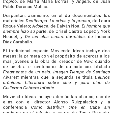
trópico
, de Marta María Borrás; y
Ángela
, de Juan
Pablo Daranas Molina.
Despuntan, asimismo, en el de documentales los
materiales
Destiempo. La crisis y la prensa
, de Laura
Roque Valero;
Adolece
, de Daiyán Noa;
El hombre que
siempre hizo su parte
, de Orisel Castro López y York
Neudel; y
De las alas secas, dormidas
, de Indiana
Díaz Caraballo.
El tradicional espacio Moviendo Ideas incluye dos
mesas: la primera con el propósito de acercar a los
más jóvenes a la obra del creador de
Now
, cuando
se celebra el centenario de su natalicio, titulado
Fragmentos de un país. Imagen-Tiempo de Santiago
Álvarez;
mientras que la segunda se titula
Delirios
crónicos. Literatura sobre cine y para cine de
Guillermo Cabrera Infante.
Moviendo Ideas incluye además las charlas, una de
ellas con el director Alonso Ruizpalacios y la
conferencia
Cómo distribuir cine en Cuba sin
perderse en el intento
, a cargo de Tania Delgado,