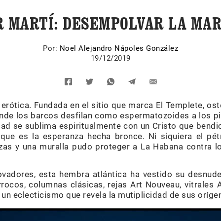
 MARTÍ: DESEMPOLVAR LA MA
Por:
Noel Alejandro Nápoles González
19/12/2019
rótica. Fundada en el sitio que marca El Templete, ost
donde los barcos desfilan como espermatozoides a los p
dad se sublima espiritualmente con un Cristo que bend
 que es la esperanza hecha bronce. Ni siquiera el pé
zas y una muralla pudo proteger a La Habana contra l
.
ovadores, esta hembra atlántica ha vestido su desnude
rrocos, columnas clásicas, rejas Art Nouveau, vitrales 
n un eclecticismo que revela la mutiplicidad de sus oríge