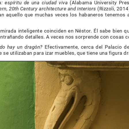
: espíritu de una ciudad viva
(Alabama University Pres
n, 20th Century architecture and interiors
(Rizzoli, 2014
ltan aquello que muchas veces los habaneros tenemos 
 mirada inteligente coinciden en Néstor. Él sabe bien 
sentrañando detalles. A veces nos sorprende con cosas 
ado hay un dragón?
Efectivamente, cerca del Palacio d
 se utilizaban para izar muebles, que tiene una figura d