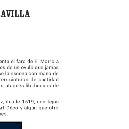
RAVILLA
enta el faro de El Morro a
ies de un óvulo que jamás
ice la escena con mano de
treo cinturón de castidad
os ataques libidinosos de
z, desde 1519, con tejas
Art Déco y algún que otro
nes.