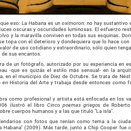
que eso: La Habana es un oxímoron: no hay sustantivo 
 luces oscuras y oscuridades luminosas. El esfuerzo rest
polvo y la maravilla conviven en todas sus esquinas. Do
e topa con el deterioro y dondequiera que lo hace con
valor de uso cotidiano y extraordinario, sólo quien ten
d de sus encantos.
a de un fotógrafo, autorizado por su experiencia en es
au -que es quizás el estilo más sensual- en la arqui
a, en el municipio de Diez de Octubre. Se trata de Nést
en Historia del Arte y trabaja desde entonces como fo
ra como profesional y artista está enfocada en los va
006 ilustró el libro
Cinco poemas griegos
de Roberto 
re cuerpos humanos y a las que tituló "La isla".
endarios con fotos que tenían como tema a la ciuda
 Habana" (2009). Más tarde, junto a Chip Cooper fue c