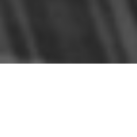
Norberto Codina ha dedicado, como bien dice, las
dos terceras partes de su vida profesional a
La
Gaceta de Cuba
. La edición y la escritura han ido de
la mano a lo largo de su formación. La modestia y la
ética son, al mismo tiempo, dos armas poderosas
que defiende.
Ser editor resulta, para el entrevistado, más que el
arte de acotar signos de puntuación, todo un