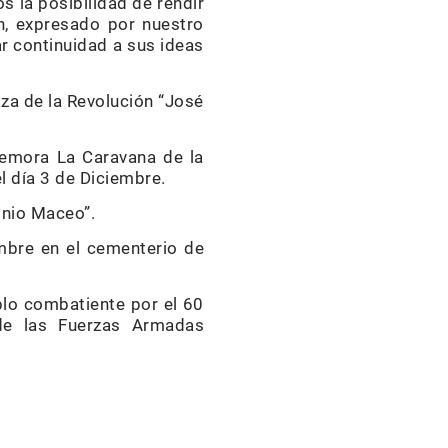
s la posibilidad de rendir
n, expresado por nuestro
ar continuidad a sus ideas
aza de la Revolución “José
ememora La Caravana de la
l día 3 de Diciembre.
onio Maceo”.
mbre en el cementerio de
blo combatiente por el 60
 de las Fuerzas Armadas