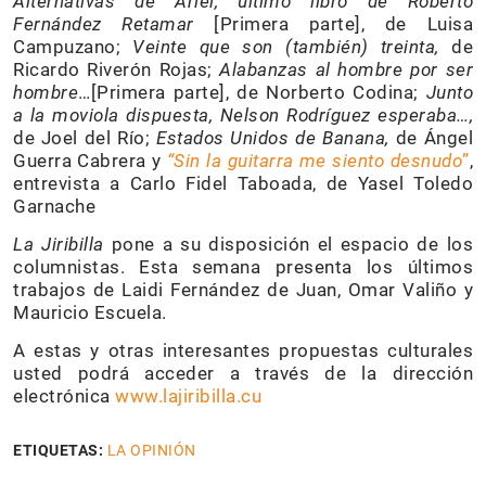
Alternativas de Ariel, último libro de Roberto
Fernández Retamar
[Primera parte], de Luisa
Campuzano;
Veinte que son (también) treinta,
de
Ricardo Riverón Rojas;
Alabanzas al hombre por ser
hombre
…[Primera parte], de Norberto Codina;
Junto
a la moviola dispuesta, Nelson Rodríguez esperaba…,
de Joel del Río;
Estados Unidos de Banana,
de Ángel
Guerra Cabrera y
“Sin la guitarra me siento desnudo
”
,
entrevista a Carlo Fidel Taboada, de Yasel Toledo
Garnache
La Jiribilla
pone a su disposición el espacio de los
columnistas. Esta semana presenta los últimos
trabajos de Laidi Fernández de Juan, Omar Valiño y
Mauricio Escuela.
A estas y otras interesantes propuestas culturales
usted podrá acceder a través de la dirección
electrónica
www.lajiribilla.cu
ETIQUETAS:
LA OPINIÓN