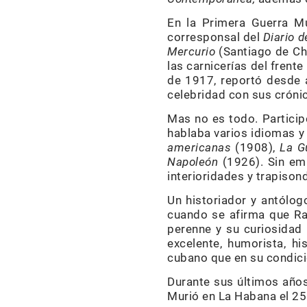
En la Primera Guerra Mu
corresponsal del
Diario d
Mercurio
(Santiago de Chi
las carnicerías del frent
de 1917, reportó desde a
celebridad con sus cróni
Mas no es todo. Particip
hablaba varios idiomas y 
americanas
(1908),
La G
Napoleón
(1926). Sin emb
interioridades y trapison
Un historiador y antólog
cuando se afirma que Ra
perenne y su curiosidad 
excelente, humorista, his
cubano que en su condici
Durante sus últimos años
Murió en La Habana el 25