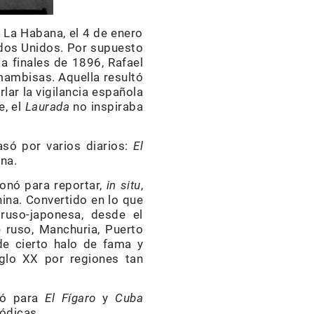
, La Habana, el 4 de enero
ados Unidos. Por supuesto
a finales de 1896, Rafael
mambisas. Aquella resultó
lar la vigilancia española
e, el
Laurada
no inspiraba
pasó por varios diarios:
El
na.
onó para reportar,
in situ
,
ina. Convertido en lo que
ruso-japonesa, desde el
e ruso, Manchuria, Puerto
de cierto halo de fama y
iglo XX por regiones tan
bió para
El Fígaro
y
Cuba
ódicas.