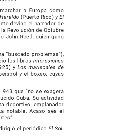
ra marchar a Europa como
 Heraldo
(Puerto Rico) y
El
nte devino el narrador de
e la Revolución de Octubre
ano John Reed, quien ganó
 ha “buscado problemas”),
bió los libros
Impresiones
925) y
Los mariscales de
beisbol y el boxeo, cuyas
n 1943 que “no se exagera
ucido Cuba. Su actividad
sta deportivo, emplanador
lota notable. Acaso sea el
ntes”.
dirigió el periódico
El Sol
.