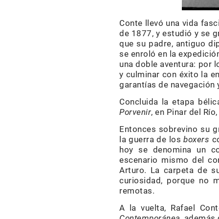
Conte llevó una vida fasc
de 1877, y estudió y se 
que su padre, antiguo di
se enroló en la expedició
una doble aventura: por l
y culminar con éxito la 
garantías de navegación 
Concluida la etapa bélic
Porvenir
, en Pinar del Río
Entonces sobrevino su g
la guerra de los
boxers
co
hoy se denomina un cor
escenario mismo del conf
Arturo. La carpeta de s
curiosidad, porque no m
remotas.
A la vuelta, Rafael Con
Contemporánea,
además d