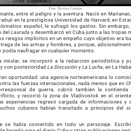
Foto: Revista Carteles
inante, entre el peligro y la aventura. Nació en Marianao
graduó en la prestigiosa Universidad de Harvard, en Est
plomático español, le sufragó los gastos. Sin embargo, 
n del
Laurada
y desembarcó en Cuba junto a las tropas 
os riesgos implícitos en un empeño cuyo objetivo era bur
entrega de las armas y hombres, y porque, adicionalment
y podía naufragar en cualquier momento.
a insular, se incorporó a la redacción periodística y 
, y con posterioridad
La Discusión
y
La Lucha
, en La Haba
ran oportunidad: una agencia norteamericana lo comisi
ntra las fuerzas internacionales, nada menos que en Ch
responsal de guerra, cubrió también la contienda 
licto, y recorrió la zona de Vladivostok en el orient
us experiencias regresó cargada de informaciones y 
uchos cubanos habían transitado a principios del s
te se había convertido en todo un personaje. Escri
e hacerlo para el diario
Cuba
y otras publicaciones peri