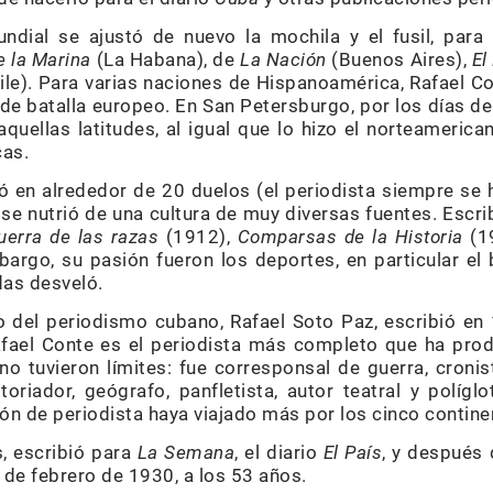
ndial se ajustó de nuevo la mochila y el fusil, pa
e la Marina
(La Habana), de
La Nación
(Buenos Aires),
El
le). Para varias naciones de Hispanoamérica, Rafael Co
e de batalla europeo. En San Petersburgo, por los días d
quellas latitudes, al igual que lo hizo el norteameric
cas.
ó en alrededor de 20 duelos (el periodista siempre se
se nutrió de una cultura de muy diversas fuentes. Escri
uerra de las razas
(1912),
Comparsas de la Historia
(1
argo, su pasión fueron los deportes, en particular el 
das desveló.
o del periodismo cubano, Rafael Soto Paz, escribió e
fael Conte es el periodista más completo que ha prod
no tuvieron límites: fue corresponsal de guerra, croni
toriador, geógrafo, panfletista, autor teatral y políg
ón de periodista haya viajado más por los cinco contine
, escribió para
La Semana
, el diario
El País
, y después 
 de febrero de 1930, a los 53 años.