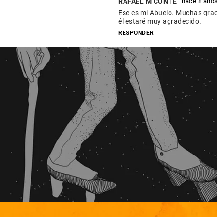
RAFAEL M CONTE
hace 8 año
Ese es mi Abuelo. Muchas graci
él estaré muy agradecido.
RESPONDER