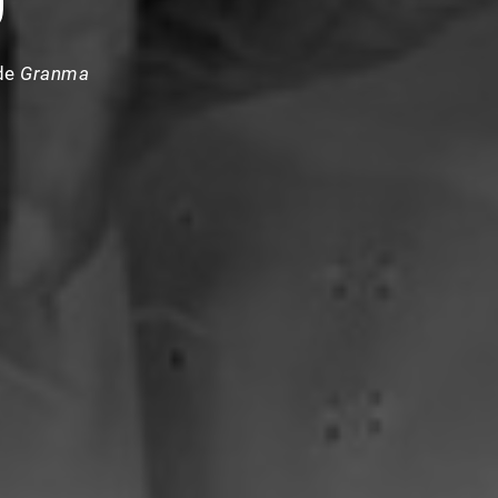
O
 de
Granma