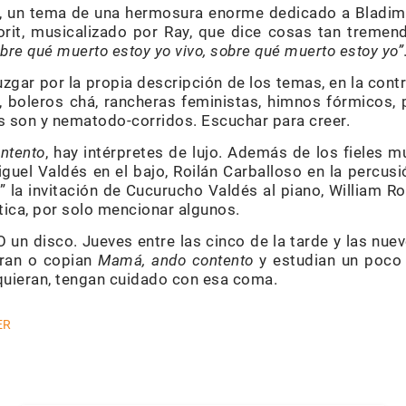
”, un tema de una hermosura enorme dedicado a Bladim
rit, musicalizado por Ray, que dice cosas tan treme
obre qué muerto estoy yo vivo, sobre qué muerto estoy yo”
uzgar por la propia descripción de los temas, en la con
, boleros chá, rancheras feministas, himnos fórmicos
 son y nematodo-corridos. Escuchar para creer.
ntento
, hay intérpretes de lujo. Además de los fieles
guel Valdés en el bajo, Roilán Carballoso en la percusi
” la invitación de Cucurucho Valdés al piano, William Robl
stica, por solo mencionar algunos.
 un disco. Jueves entre las cinco de la tarde y las nue
pran o copian
Mamá, ando contento
y estudian un poco 
quieran, tengan cuidado con esa coma.
ER