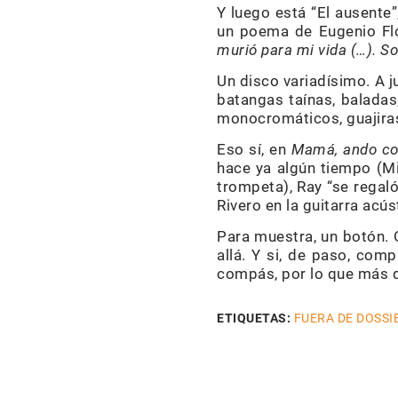
Y luego está “El ausente
un poema de Eugenio Flo
murió para mi vida (…). S
Un disco variadísimo. A j
batangas taínas, baladas
monocromáticos, guajiras
Eso sí, en
Mamá, ando co
hace ya algún tiempo (Mi
trompeta), Ray “se regaló
Rivero en la guitarra acú
Para muestra, un botón. O
allá. Y si, de paso, com
compás, por lo que más 
ETIQUETAS:
FUERA DE DOSSI