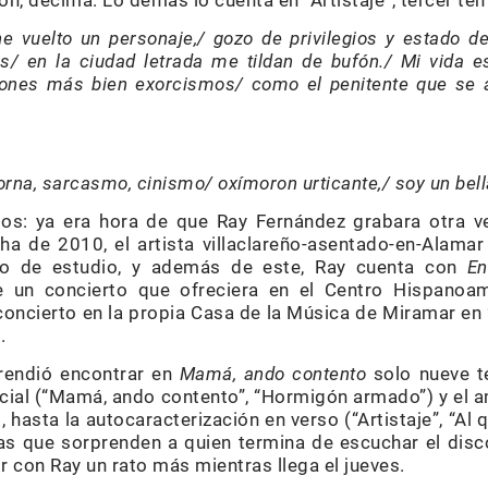
ión, décima. Lo demás lo cuenta en “Artistaje”, tercer te
 vuelto un personaje,/ gozo de privilegios y estado d
s/ en la ciudad letrada me tildan de bufón./ Mi vida e
ones más bien exorcismos/ como el penitente que se a
orna, sarcasmo, cinismo/ oxímoron urticante,/ soy un be
emos: ya era hora de que Ray Fernández grabara otra 
echa de 2010, el artista villaclareño-asentado-en-Alam
co de estudio, y además de este, Ray cuenta con
En
e un concierto que ofreciera en el Centro Hispanoa
concierto en la propia Casa de la Música de Miramar e
.
rendió encontrar en
Mamá, ando contento
solo nueve t
 social (“Mamá, ando contento”, “Hormigón armado”) y el
, hasta la autocaracterización en verso (“Artistaje”, “Al
s que sorprenden a quien termina de escuchar el dis
 con Ray un rato más mientras llega el jueves.