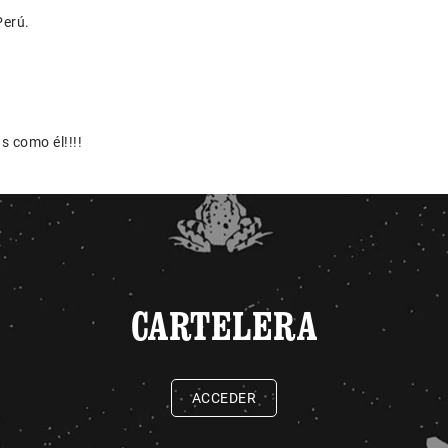
Perú.
 como él!!!!
CARTELERA
ACCEDER