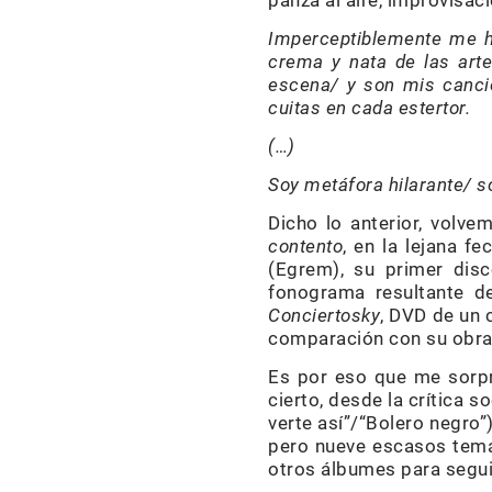
panza al aire, improvisac
Imperceptiblemente me he
crema y nata de las arte
escena/ y son mis canci
cuitas en cada estertor.
(…)
Soy metáfora hilarante/ s
Dicho lo anterior, volv
contento
, en la lejana f
(Egrem), su primer dis
fonograma resultante d
Conciertosky
, DVD de un 
comparación con su obra
Es por eso que me sorp
cierto, desde la crítica
verte así”/“Bolero negro”)
pero nueve escasos tema
otros álbumes para seguir