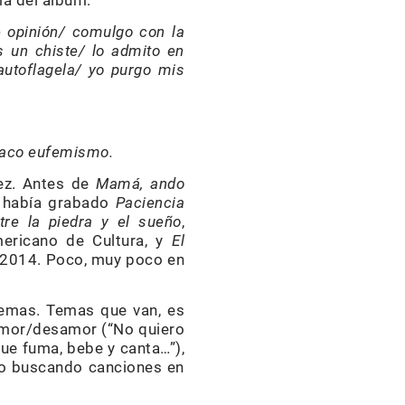
ma del álbum:
e opinión/ comulgo con la
s un chiste/ lo admito en
utoflagela/ yo purgo mis
llaco eufemismo.
vez. Antes de
Mamá, ando
ar había grabado
Paciencia
tre la piedra y el sueño
,
mericano de Cultura, y
El
n 2014. Poco, muy poco en
emas. Temas que van, es
 amor/desamor (“No quiero
 que fuma, bebe y canta…”),
co buscando canciones en