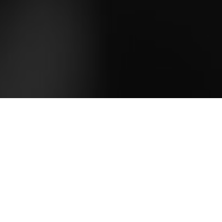
En el CEM, hoy se realizó la Junta Nacional de la
Sociedad Cultural José Martí. Dos pudieran ser las
enseñanzas principales de la agenda de trabajo, en
primer lugar que Martí es necesario en todos los
tiempos y en segundo que los resultados de la
Sociedad Cultural José Martí deben ser visibles en
todo el país.