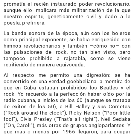
prometía el recién instaurado poder revolucionario,
aunque ello implicara más militarización de la que
nuestro espíritu, genéticamente civil y dado a la
poesía, prefiriera.
La banda sonora de la época, aún con los boleros
como principal exponente, se había enriquecido con
himnos revolucionarios y también —cómo no— con
las pulsaciones del rock, no tan bien visto, pero
tampoco prohibido a rajatabla, como se viene
repitiendo de manera equivocada.
Al respecto me permito una digresión: se ha
convertido en una verdad goebbeliana la mentira de
que en Cuba estaban prohibidos los Beatles y el
rock. Yo recuerdo a la perfección haber oído por la
radio cubana, a inicios de los 60 (aunque se trataba
de éxitos de los 50), a Bill Halley y sus Cometas
(“Rock around the clock”), Ricky Nelson (“Poor little
fool”), Elvis Presley (“That’s all right”), Neil Sedaka
(“Oh, Carol!”), más otras de grupos angloparlantes. Y
que más o menos por 1966 llegaron, para ocupar