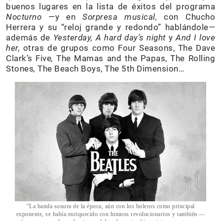
buenos lugares en la lista de éxitos del programa
Nocturno
—y en
Sorpresa musical,
con Chucho
Herrera y su “reloj grande y redondo” hablándole—
además de
Yesterday, A hard day’s night
y
And I love
her,
otras de grupos como Four Seasons, The Dave
Clark’s Five
,
The Mamas and the Papas, The Rolling
Stones
,
The Beach Boys, The 5th Dimension…
“La banda sonora de la época, aún con los boleros como principal
exponente, se había enriquecido con himnos revolucionarios y también —