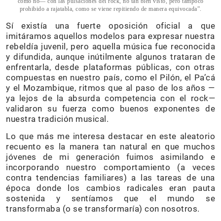
cómo no— con las pulsaciones del rock, no tan bien visto, pero tampoco
prohibido a rajatabla, como se viene repitiendo de manera equivocada”.
Sí existía una fuerte oposición oficial a que
imitáramos aquellos modelos para expresar nuestra
rebeldía juvenil, pero aquella música fue reconocida
y difundida, aunque inútilmente algunos trataran de
enfrentarla, desde plataformas públicas, con otras
compuestas en nuestro país, como el Pilón, el Pa’cá
y el Mozambique, ritmos que al paso de los años —
ya lejos de la absurda competencia con el rock—
validaron su fuerza como buenos exponentes de
nuestra tradición musical.
Lo que más me interesa destacar en este aleatorio
recuento es la manera tan natural en que muchos
jóvenes de mi generación fuimos asimilando e
incorporando nuestro comportamiento (a veces
contra tendencias familiares) a las tareas de una
época donde los cambios radicales eran pauta
sostenida y sentíamos que el mundo se
transformaba (o se transformaría) con nosotros.