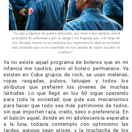
“Lo que a algunos les parece anticuado, por tener como medula central
principios de soberanía y por su apego a un lenguaje que, a lo largo de
seis décadas insiste en su reafirmación, representa el ideal de sociedad
más avanzado que se ha concebido en este mundo de clases sociales en
conflicto”.
Ya no existe aquel programa de boleros que en mi
infancia me cautivó, pero el bolero permanece. Ya
existen en Cuba grupos de rock, se usan melenas,
ropas rasgadas, pulsos, tatuajes y todos los
atributos que prefieren los jóvenes de muchas
latitudes. Lo que llegó en los 60 sigue operando
para toda la sociedad, que pule sus mecanismos
para hacer que todo sea más patrimonio de todos,
sin que importen raza, credo, sexo o preferencia. En
el balcón aquel, donde en mi adolescencia esperaba
a la luna, todavía contemplo con optimismo las
tardes, aunque sean grises, y la muchacha de los