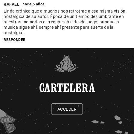
RAFAEL
hace 5 años
Linda crónica que a muchos nos retrotrae a esa misma visión
nostalgica de su autor. Época de un tiempo deslumbrante en
nuestras memorias e irrecuperable desde luego, aunque la
música sigue ahí, sempre ahí presente para suerte de la
nostalgia…
RESPONDER
CARTELERA
ACCEDER