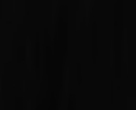
A mí tampoco me gustan los ignominiosos actos de
repudio. Por eso me indigna la andanada de ofensas,