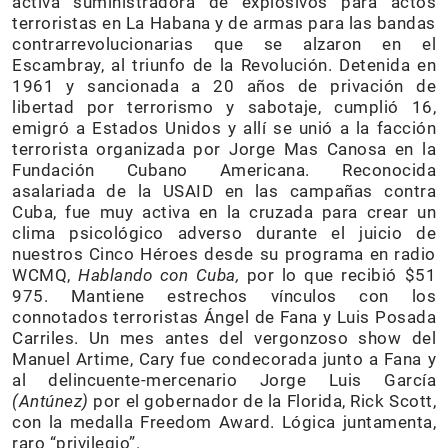
activa suministradora de explosivos para actos
terroristas en La Habana y de armas para las bandas
contrarrevolucionarias que se alzaron en el
Escambray, al triunfo de la Revolución. Detenida en
1961 y sancionada a 20 años de privación de
libertad por terrorismo y sabotaje, cumplió 16,
emigró a Estados Unidos y allí se unió a la facción
terrorista organizada por Jorge Mas Canosa en la
Fundación Cubano Americana. Reconocida
asalariada de la USAID en las campañas contra
Cuba, fue muy activa en la cruzada para crear un
clima psicológico adverso durante el juicio de
nuestros Cinco Héroes desde su programa en radio
WCMQ,
Hablando con Cuba,
por lo que recibió $51
975. Mantiene estrechos vínculos con los
connotados terroristas Ángel de Fana y Luis Posada
Carriles. Un mes antes del vergonzoso show del
Manuel Artime, Cary fue condecorada junto a Fana y
al delincuente-mercenario Jorge Luis García
(Antúnez)
por el gobernador de la Florida, Rick Scott,
con la medalla Freedom Award. Lógica juntamenta,
raro “privilegio”.