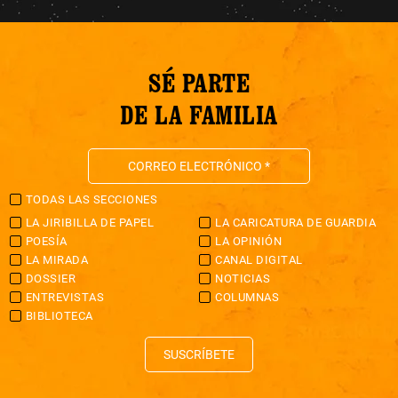
SÉ PARTE
DE LA FAMILIA
TODAS LAS SECCIONES
LA JIRIBILLA DE PAPEL
LA CARICATURA DE GUARDIA
POESÍA
LA OPINIÓN
LA MIRADA
CANAL DIGITAL
DOSSIER
NOTICIAS
ENTREVISTAS
COLUMNAS
BIBLIOTECA
SUSCRÍBETE