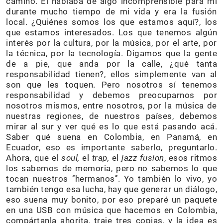
camino. Él hablaba de algo incomprensible para mí
durante mucho tiempo de mi vida y era la fusión
local. ¿Quiénes somos los que estamos aquí?, los
que estamos interesados. Los que tenemos algún
interés por la cultura, por la música, por el arte, por
la técnica, por la tecnología. Digamos que la gente
de a pie, que anda por la calle, ¿qué tanta
responsabilidad tienen?, ellos simplemente van al
son que les toquen. Pero nosotros sí tenemos
responsabilidad y debemos preocuparnos por
nosotros mismos, entre nosotros, por la música de
nuestras regiones, de nuestros países, debemos
mirar al sur y ver qué es lo que está pasando acá.
Saber qué suena en Colombia, en Panamá, en
Ecuador, eso es importante saberlo, preguntarlo.
Ahora, que el
soul,
el
trap,
el
jazz fusion
, esos ritmos
los sabemos de memoria, pero no sabemos lo que
tocan nuestros ‘‘hermanos’’. Yo también lo vivo, yo
también tengo esa lucha, hay que generar un diálogo,
eso suena muy bonito, por eso preparé un paquete
en una USB con música que hacemos en Colombia,
compártanla ahorita, traje tres copias, y la idea es