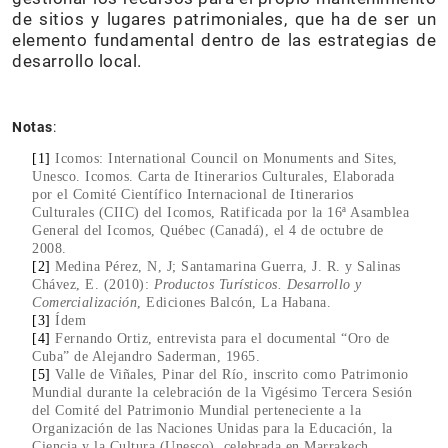
de sitios y lugares patrimoniales, que ha de ser un
elemento fundamental dentro de las estrategias de
desarrollo local.
Notas
:
[1]
Icomos: International Council on Monuments and Sites,
Unesco. Icomos. Carta de Itinerarios Culturales, Elaborada
por el Comité Científico Internacional de Itinerarios
Culturales (CIIC) del Icomos, Ratificada por la 16ª Asamblea
General del Icomos, Québec (Canadá), el 4 de octubre de
2008.
[2]
Medina Pérez, N, J; Santamarina Guerra, J. R. y Salinas
Chávez, E. (2010):
Productos Turísticos. Desarrollo y
Comercialización
, Ediciones Balcón, La Habana.
[3]
Ídem
[4]
Fernando Ortiz, entrevista para el documental “Oro de
Cuba” de Alejandro Saderman, 1965.
[5]
Valle de Viñales, Pinar del Río, inscrito como Patrimonio
Mundial durante la celebración de la Vigésimo Tercera Sesión
del Comité del Patrimonio Mundial perteneciente a la
Organización de las Naciones Unidas para la Educación, la
Ciencia y la Cultura (Unesco), celebrada en Marrakech,