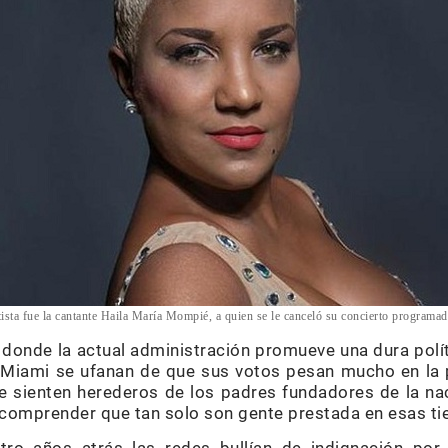
ista fue la cantante Haila María Mompié, a quien se le canceló su concierto program
donde la actual administración promueve una dura polít
Miami se ufanan de que sus votos pesan mucho en la po
e sienten herederos de los padres fundadores de la n
comprender que tan solo son gente prestada en esas tie