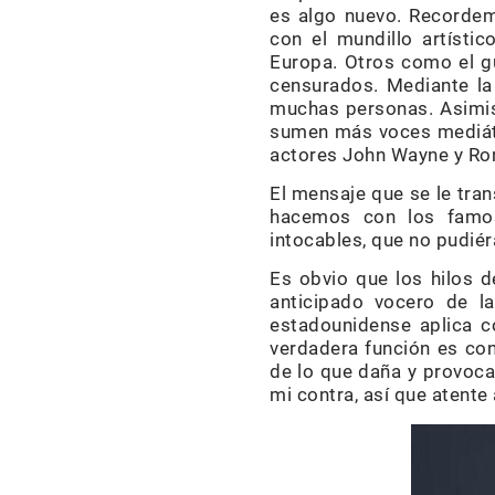
es algo nuevo. Recordem
con el mundillo artísti
Europa. Otros como el g
censurados. Mediante la
muchas personas. Asimism
sumen más voces mediáti
actores John Wayne y Ron
El mensaje que se le tran
hacemos con los famos
intocables, que no pudié
Es obvio que los hilos d
anticipado vocero de l
estadounidense aplica c
verdadera función es con
de lo que daña y provoca
mi contra, así que atente