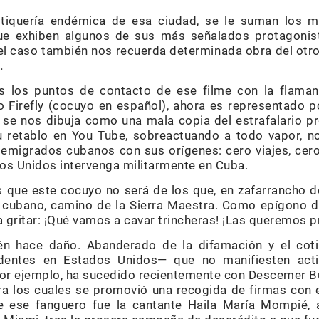
olitiquería endémica de esa ciudad, se le suman los 
que exhiben algunos de sus más señalados protagonis
 el caso también nos recuerda determinada obra del otro
.
 los puntos de contacto de ese filme con la flaman
o Firefly (cocuyo en español), ahora es representado po
 se nos dibuja como una mala copia del estrafalario p
u retablo en You Tube, sobreactuando a todo vapor, n
s emigrados cubanos con sus orígenes: cero viajes, cer
os Unidos intervenga militarmente en Cuba.
 que este cocuyo no será de los que, en zafarrancho
e cubano, camino de la Sierra Maestra. Como epígono de
a gritar: ¡Qué vamos a cavar trincheras! ¡Las queremos p
én hace daño. Abanderado de la difamación y el coti
entes en Estados Unidos— que no manifiesten actit
por ejemplo, ha sucedido recientemente con Descemer Bu
a los cuales se promovió una recogida de firmas con e
de ese fanguero fue la cantante Haila María Mompié, 