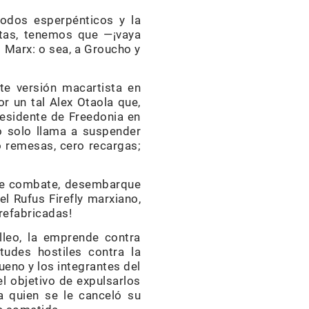
modos esperpénticos y la
tas, tenemos que —¡vaya
 Marx: o sea, a Groucho y
te versión macartista en
r un tal Alex Otaola que,
residente de Freedonia en
o solo llama a suspender
o remesas, cero recargas;
 de combate, desembarque
l Rufus Firefly marxiano,
refabricadas!
lleo, la emprende contra
udes hostiles contra la
eno y los integrantes del
l objetivo de expulsarlos
a quien se le canceló su