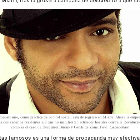
Miami, tras la grosera campaña de descrédito a que fu
macartismo, como práctica de control social, está de regreso en Miami. Ahora la empr
sicos cubanos residentes allí que no manifiesten actitudes hostiles contra la Revoluci
como es el caso de Descemer Bueno y Gente de Zona. Foto:
Cubadebate
tas famosos es una forma de propaganda muy efectiva 