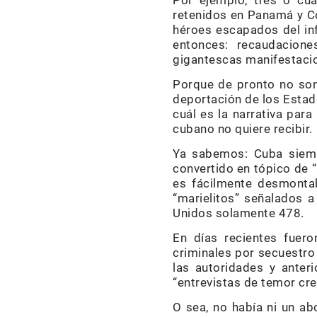
Por ejemplo, tres o cua
retenidos en Panamá y C
héroes escapados del inf
entonces: recaudacion
gigantescas manifestacion
Porque de pronto no son 
deportación de los Estado
cuál es la narrativa par
cubano no quiere recibir.
Ya sabemos: Cuba siemp
convertido en tópico de “
es fácilmente desmontabl
“marielitos” señalados 
Unidos solamente 478.
En días recientes fuer
criminales por secuestro
las autoridades y anter
“entrevistas de temor cr
O sea, no había ni un ab