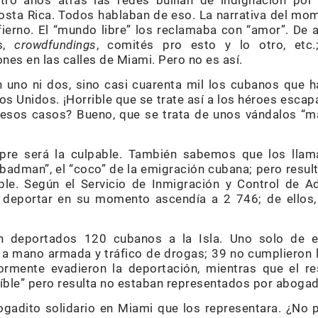
tro años atrás las redes bullían de indignación po
osta Rica. Todos hablaban de eso. La narrativa del m
ierno. El “mundo libre” los reclamaba con “amor”. De
es,
crowdfundings
, comités pro esto y lo otro, etc
es en las calles de Miami. Pero no es así.
uno ni dos, sino casi cuarenta mil los cubanos que ha
s Unidos. ¡Horrible que se trate así a los héroes escapa
a esos casos? Bueno, que se trata de unos vándalos “ma
re será la culpable. También sabemos que los llama
badman”, el “coco” de la emigración cubana; pero resul
e. Según el Servicio de Inmigración y Control de Adu
a deportar en su momento ascendía a 2 746; de ello
on deportados 120 cubanos a la Isla. Uno solo de e
 a mano armada y tráfico de drogas; 39 no cumplieron 
iormente evadieron la deportación, mientras que el r
eíble” pero resulta no estaban representados por aboga
ogadito solidario en Miami que los representara. ¿No