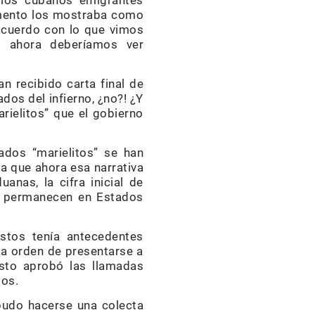
r los cubanos emigrantes
omento los mostraba como
 acuerdo con lo que vimos
.; ahora deberíamos ver
n recibido carta final de
dos del infierno, ¿no?! ¿Y
rielitos” que el gobierno
dos “marielitos” se han
ta que ahora esa narrativa
anas, la cifra inicial de
s, permanecen en Estados
stos tenía antecedentes
la orden de presentarse a
esto aprobó las llamadas
dos.
 pudo hacerse una colecta