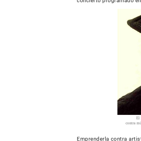
concierto programado en 
El 
contra mú
Emprenderla contra artis