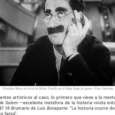
Groucho Marx en el rol de Rufus Firefly en el filme
Sopa de ganso. Foto: Internet
rentes artísticos al caso, lo primero que viene a la ment
 de Salem
—excelente metáfora de la histeria vivida ent
El 18 Brumario de Luis Bonaparte
: “La historia ocurre 
o farsa”.