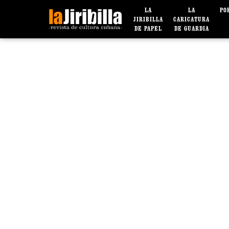
LA
LA
PO
JIRIBILLA
CARICATURA
DE PAPEL
DE GUARDIA