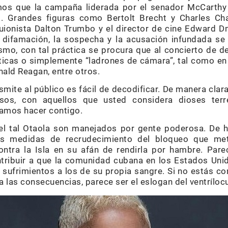
os que la campaña liderada por el senador McCarthy
co. Grandes figuras como Bertolt Brecht y Charles Ch
uionista Dalton Trumbo y el director de cine Edward D
 difamación, la sospecha y la acusación infundada se 
o, con tal práctica se procura que al concierto de d
cas o simplemente “ladrones de cámara”, tal como en
ald Reagan, entre otros.
smite al público es fácil de decodificar. De manera clara
os, con aquellos que usted considera dioses terr
ramos hacer contigo.
el tal Otaola son manejados por gente poderosa. De h
as medidas de recrudecimiento del bloqueo que me
ontra la Isla en su afán de rendirla por hambre. Par
tribuir a que la comunidad cubana en los Estados Unid
 sufrimientos a los de su propia sangre. Si no estás c
 a las consecuencias, parece ser el eslogan del ventríloc