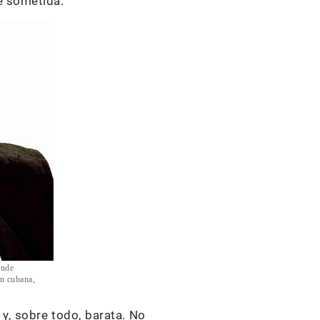
e sometida.
ende
ón cubana,
y, sobre todo, barata. No