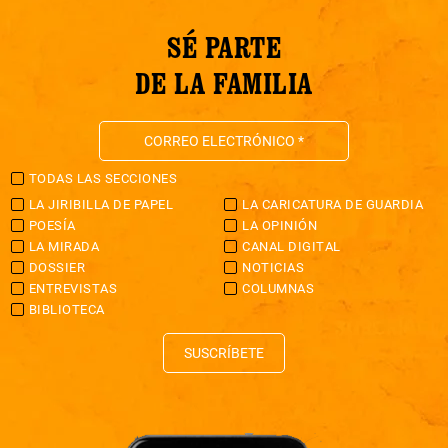
SÉ PARTE
DE LA FAMILIA
TODAS LAS SECCIONES
LA JIRIBILLA DE PAPEL
LA CARICATURA DE GUARDIA
POESÍA
LA OPINIÓN
LA MIRADA
CANAL DIGITAL
DOSSIER
NOTICIAS
ENTREVISTAS
COLUMNAS
BIBLIOTECA
SUSCRÍBETE