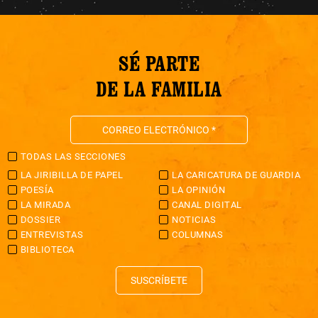
SÉ PARTE
DE LA FAMILIA
TODAS LAS SECCIONES
LA JIRIBILLA DE PAPEL
LA CARICATURA DE GUARDIA
POESÍA
LA OPINIÓN
LA MIRADA
CANAL DIGITAL
DOSSIER
NOTICIAS
ENTREVISTAS
COLUMNAS
BIBLIOTECA
SUSCRÍBETE