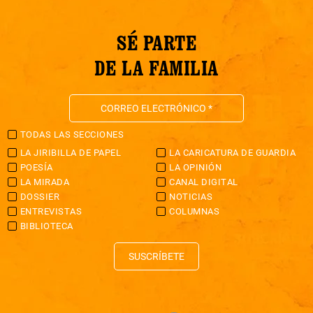
SÉ PARTE
DE LA FAMILIA
TODAS LAS SECCIONES
LA JIRIBILLA DE PAPEL
LA CARICATURA DE GUARDIA
POESÍA
LA OPINIÓN
LA MIRADA
CANAL DIGITAL
DOSSIER
NOTICIAS
ENTREVISTAS
COLUMNAS
BIBLIOTECA
SUSCRÍBETE