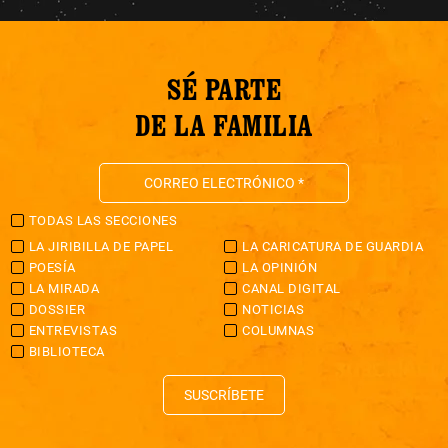
SÉ PARTE
DE LA FAMILIA
TODAS LAS SECCIONES
LA JIRIBILLA DE PAPEL
LA CARICATURA DE GUARDIA
POESÍA
LA OPINIÓN
LA MIRADA
CANAL DIGITAL
DOSSIER
NOTICIAS
ENTREVISTAS
COLUMNAS
BIBLIOTECA
SUSCRÍBETE