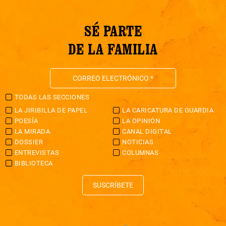
SÉ PARTE
DE LA FAMILIA
TODAS LAS SECCIONES
LA JIRIBILLA DE PAPEL
LA CARICATURA DE GUARDIA
POESÍA
LA OPINIÓN
LA MIRADA
CANAL DIGITAL
DOSSIER
NOTICIAS
ENTREVISTAS
COLUMNAS
BIBLIOTECA
SUSCRÍBETE