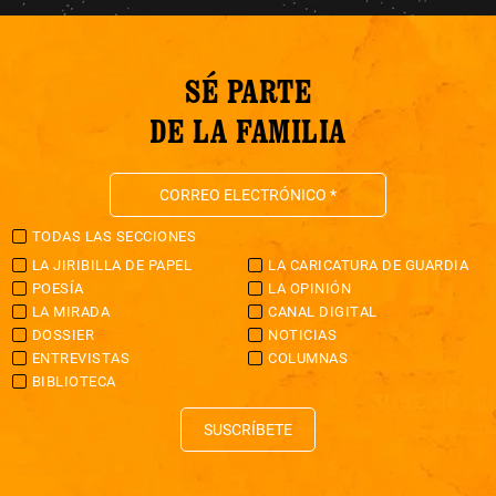
SÉ PARTE
DE LA FAMILIA
TODAS LAS SECCIONES
LA JIRIBILLA DE PAPEL
LA CARICATURA DE GUARDIA
POESÍA
LA OPINIÓN
LA MIRADA
CANAL DIGITAL
DOSSIER
NOTICIAS
ENTREVISTAS
COLUMNAS
BIBLIOTECA
SUSCRÍBETE