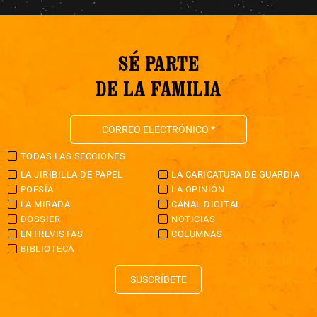
SÉ PARTE
DE LA FAMILIA
TODAS LAS SECCIONES
LA JIRIBILLA DE PAPEL
LA CARICATURA DE GUARDIA
POESÍA
LA OPINIÓN
LA MIRADA
CANAL DIGITAL
DOSSIER
NOTICIAS
ENTREVISTAS
COLUMNAS
BIBLIOTECA
SUSCRÍBETE