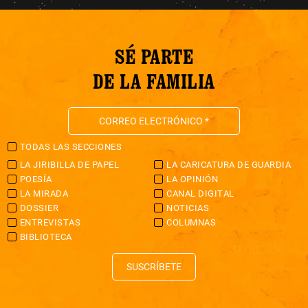
SÉ PARTE
DE LA FAMILIA
TODAS LAS SECCIONES
LA JIRIBILLA DE PAPEL
LA CARICATURA DE GUARDIA
POESÍA
LA OPINIÓN
LA MIRADA
CANAL DIGITAL
DOSSIER
NOTICIAS
ENTREVISTAS
COLUMNAS
BIBLIOTECA
SUSCRÍBETE