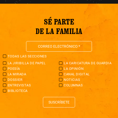
SÉ PARTE
DE LA FAMILIA
TODAS LAS SECCIONES
LA JIRIBILLA DE PAPEL
LA CARICATURA DE GUARDIA
POESÍA
LA OPINIÓN
LA MIRADA
CANAL DIGITAL
DOSSIER
NOTICIAS
ENTREVISTAS
COLUMNAS
BIBLIOTECA
SUSCRÍBETE