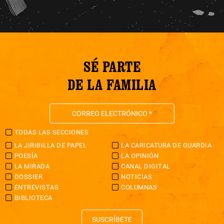
SÉ PARTE
DE LA FAMILIA
TODAS LAS SECCIONES
LA JIRIBILLA DE PAPEL
LA CARICATURA DE GUARDIA
POESÍA
LA OPINIÓN
LA MIRADA
CANAL DIGITAL
DOSSIER
NOTICIAS
ENTREVISTAS
COLUMNAS
BIBLIOTECA
SUSCRÍBETE