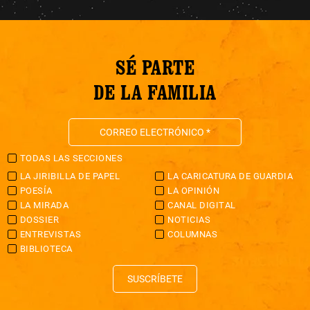
SÉ PARTE
DE LA FAMILIA
TODAS LAS SECCIONES
LA JIRIBILLA DE PAPEL
LA CARICATURA DE GUARDIA
POESÍA
LA OPINIÓN
LA MIRADA
CANAL DIGITAL
DOSSIER
NOTICIAS
ENTREVISTAS
COLUMNAS
BIBLIOTECA
SUSCRÍBETE