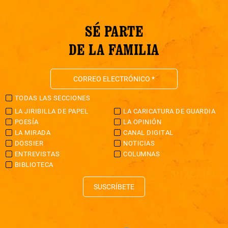
SÉ PARTE
DE LA FAMILIA
TODAS LAS SECCIONES
LA JIRIBILLA DE PAPEL
LA CARICATURA DE GUARDIA
POESÍA
LA OPINIÓN
LA MIRADA
CANAL DIGITAL
DOSSIER
NOTICIAS
ENTREVISTAS
COLUMNAS
BIBLIOTECA
SUSCRÍBETE