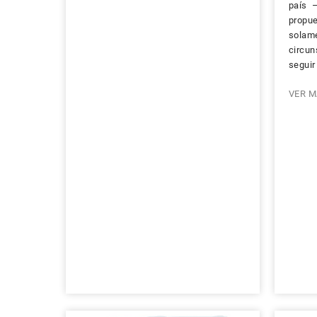
país 
prop
solame
circu
seguir
VER M