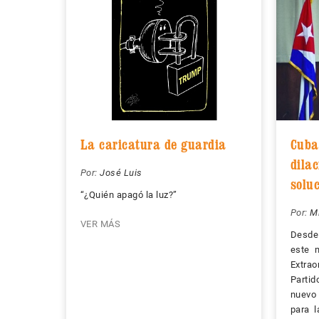
La caricatura de guardia
Cuba
dilac
Por:
José Luis
solu
“¿Quién apagó la luz?”
Por:
M
VER MÁS
Desde
este m
Extrao
Partid
nuevo
para l