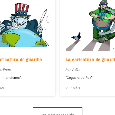
aricatura de guardia
La caricatura de guard
rtirena
Por:
Adán
 intenciones”.
“Ceguera de Paz”
ÁS
VER MÁS
ver más contenido