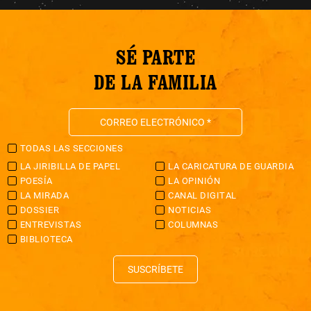
SÉ PARTE
DE LA FAMILIA
TODAS LAS SECCIONES
LA JIRIBILLA DE PAPEL
LA CARICATURA DE GUARDIA
POESÍA
LA OPINIÓN
LA MIRADA
CANAL DIGITAL
DOSSIER
NOTICIAS
ENTREVISTAS
COLUMNAS
BIBLIOTECA
SUSCRÍBETE