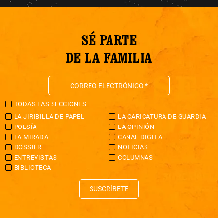
SÉ PARTE
DE LA FAMILIA
TODAS LAS SECCIONES
LA JIRIBILLA DE PAPEL
LA CARICATURA DE GUARDIA
POESÍA
LA OPINIÓN
LA MIRADA
CANAL DIGITAL
DOSSIER
NOTICIAS
ENTREVISTAS
COLUMNAS
BIBLIOTECA
SUSCRÍBETE