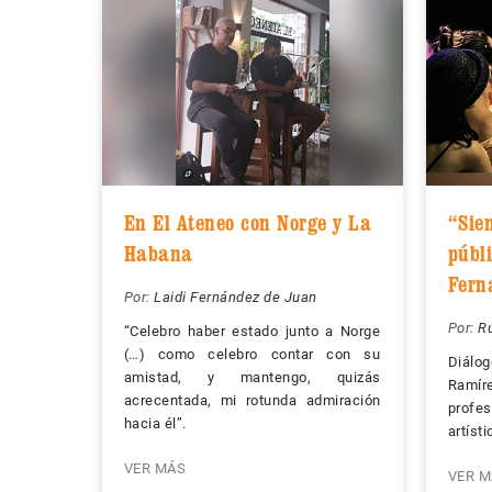
En El Ateneo con Norge y La
“Sie
Habana
públi
Fern
Por:
Laidi Fernández de Juan
Por:
Ru
“Celebro haber estado junto a Norge
(…) como celebro contar con su
Diálo
amistad, y mantengo, quizás
Ramí
acrecentada, mi rotunda admiración
profe
hacia él”.
artísti
VER MÁS
VER M