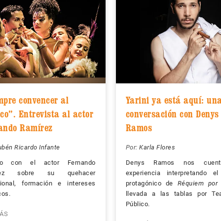
mpre convencer al
Yarini ya está aquí: un
co”. Entrevista al actor
conversación con Denys
ando Ramírez
Ramos
bén Ricardo Infante
Por:
Karla Flores
go con el actor Fernando
Denys Ramos nos cuen
rez sobre su quehacer
experiencia interpretando el
sional, formación e intereses
protagónico de
Réquiem por 
cos.
llevada a las tablas por Tea
Público.
ÁS