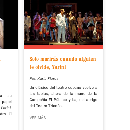
a
Solo morirás cuando alguien
te olvide, Yarini
Por:
Karla Flores
Un clásico del teatro cubano vuelve a
las tablas, ahora de la mano de la
ta su
Compañía El Público y bajo el abrigo
 papel
del Teatro Trianón.
Yarini
,
tro El
VER MÁS