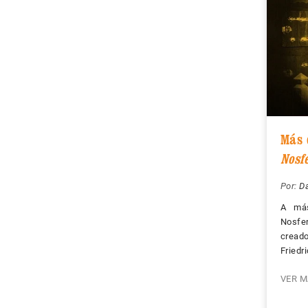
Más 
Nosf
Por:
D
A más
Nosfer
creado
Friedr
VER M