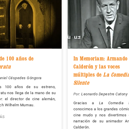
de 100 años de
In Memoriam: Armando
eratu
Calderón y las voces
múltiples de
La Comedi
aniel Céspedes Góngora
Silente
 100 años de su estreno,
atu nos llega de la mano de su
Por:
Leonardo Depestre Catony
r: el director de cine alemán,
Gracias a
La Comedia S
ich Wilhelm Murnau.
conocimos a los grandes cómi
cine mudo y nos divertimos 
ÁS
narración de su animador A
Calderón.