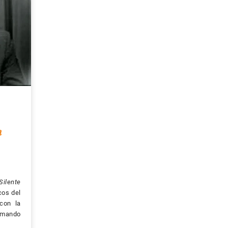
a
ilente
cos del
con la
rmando