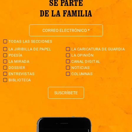
SÉ PARTE
DE LA FAMILIA
TODAS LAS SECCIONES
LA JIRIBILLA DE PAPEL
LA CARICATURA DE GUARDIA
POESÍA
LA OPINIÓN
LA MIRADA
CANAL DIGITAL
DOSSIER
NOTICIAS
ENTREVISTAS
COLUMNAS
BIBLIOTECA
SUSCRÍBETE