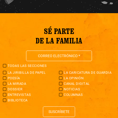
SÉ PARTE
DE LA FAMILIA
TODAS LAS SECCIONES
LA JIRIBILLA DE PAPEL
LA CARICATURA DE GUARDIA
POESÍA
LA OPINIÓN
LA MIRADA
CANAL DIGITAL
DOSSIER
NOTICIAS
ENTREVISTAS
COLUMNAS
BIBLIOTECA
SUSCRÍBETE