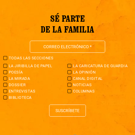
SÉ PARTE
DE LA FAMILIA
TODAS LAS SECCIONES
LA JIRIBILLA DE PAPEL
LA CARICATURA DE GUARDIA
POESÍA
LA OPINIÓN
LA MIRADA
CANAL DIGITAL
DOSSIER
NOTICIAS
ENTREVISTAS
COLUMNAS
BIBLIOTECA
SUSCRÍBETE