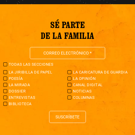
SÉ PARTE
DE LA FAMILIA
TODAS LAS SECCIONES
LA JIRIBILLA DE PAPEL
LA CARICATURA DE GUARDIA
POESÍA
LA OPINIÓN
LA MIRADA
CANAL DIGITAL
DOSSIER
NOTICIAS
ENTREVISTAS
COLUMNAS
BIBLIOTECA
SUSCRÍBETE