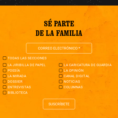
SÉ PARTE
DE LA FAMILIA
TODAS LAS SECCIONES
LA JIRIBILLA DE PAPEL
LA CARICATURA DE GUARDIA
POESÍA
LA OPINIÓN
LA MIRADA
CANAL DIGITAL
DOSSIER
NOTICIAS
ENTREVISTAS
COLUMNAS
BIBLIOTECA
SUSCRÍBETE