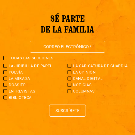
SÉ PARTE
DE LA FAMILIA
TODAS LAS SECCIONES
LA JIRIBILLA DE PAPEL
LA CARICATURA DE GUARDIA
POESÍA
LA OPINIÓN
LA MIRADA
CANAL DIGITAL
DOSSIER
NOTICIAS
ENTREVISTAS
COLUMNAS
BIBLIOTECA
SUSCRÍBETE