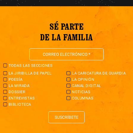
SÉ PARTE
DE LA FAMILIA
TODAS LAS SECCIONES
LA JIRIBILLA DE PAPEL
LA CARICATURA DE GUARDIA
POESÍA
LA OPINIÓN
LA MIRADA
CANAL DIGITAL
DOSSIER
NOTICIAS
ENTREVISTAS
COLUMNAS
BIBLIOTECA
SUSCRÍBETE