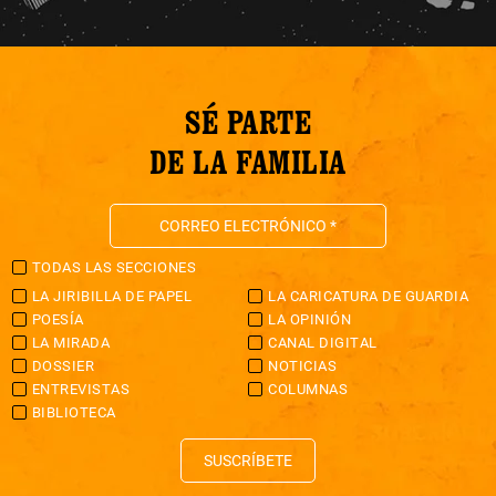
SÉ PARTE
DE LA FAMILIA
TODAS LAS SECCIONES
LA JIRIBILLA DE PAPEL
LA CARICATURA DE GUARDIA
POESÍA
LA OPINIÓN
LA MIRADA
CANAL DIGITAL
DOSSIER
NOTICIAS
ENTREVISTAS
COLUMNAS
BIBLIOTECA
SUSCRÍBETE