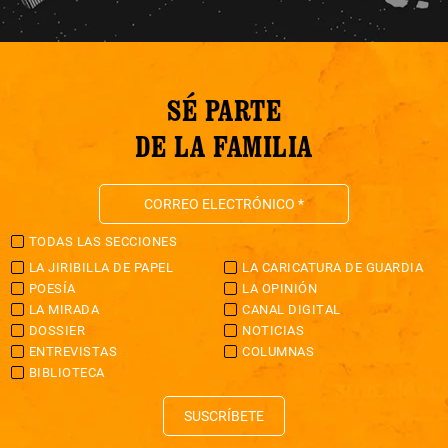
SÉ PARTE
DE LA FAMILIA
TODAS LAS SECCIONES
LA JIRIBILLA DE PAPEL
LA CARICATURA DE GUARDIA
POESÍA
LA OPINIÓN
LA MIRADA
CANAL DIGITAL
DOSSIER
NOTICIAS
ENTREVISTAS
COLUMNAS
BIBLIOTECA
SUSCRÍBETE