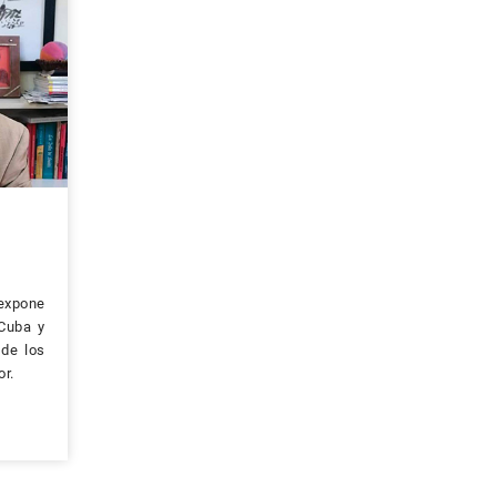
expone
 Cuba y
 de los
or.