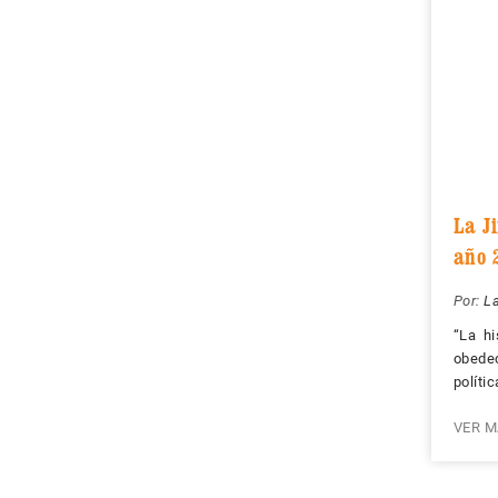
La Ji
año 
Por:
La
“La hi
obede
polític
VER M