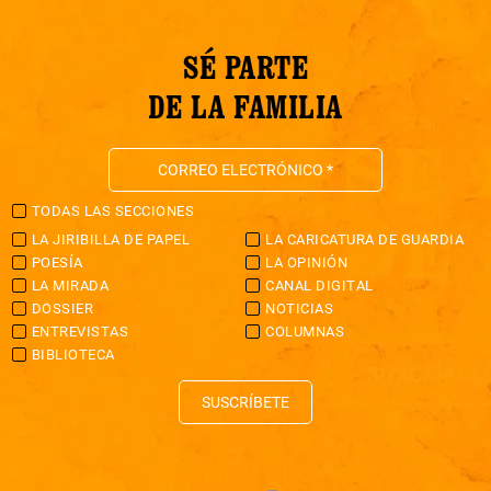
SÉ PARTE
DE LA FAMILIA
TODAS LAS SECCIONES
LA JIRIBILLA DE PAPEL
LA CARICATURA DE GUARDIA
POESÍA
LA OPINIÓN
LA MIRADA
CANAL DIGITAL
DOSSIER
NOTICIAS
ENTREVISTAS
COLUMNAS
BIBLIOTECA
SUSCRÍBETE