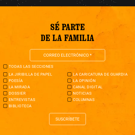
SÉ PARTE
DE LA FAMILIA
TODAS LAS SECCIONES
LA JIRIBILLA DE PAPEL
LA CARICATURA DE GUARDIA
POESÍA
LA OPINIÓN
LA MIRADA
CANAL DIGITAL
DOSSIER
NOTICIAS
ENTREVISTAS
COLUMNAS
BIBLIOTECA
SUSCRÍBETE