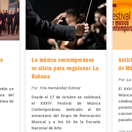
ho
La música contemporánea
Antici
se alista para engalanar La
de Mú
Habana
Por:
La 
Por:
Yira Hernández Gómez
amble se
El XXV
ura del
Músic
Desde el 27 de octubre se celebrará
ánea de
celebr
el XXXIV Festival de Música
próxi
Contemporánea, dedicado al 80
concie
aniversario del Grupo de Renovación
pasado
Musical y a los 60 de la Escuela
Nacional de Arte.
VER M