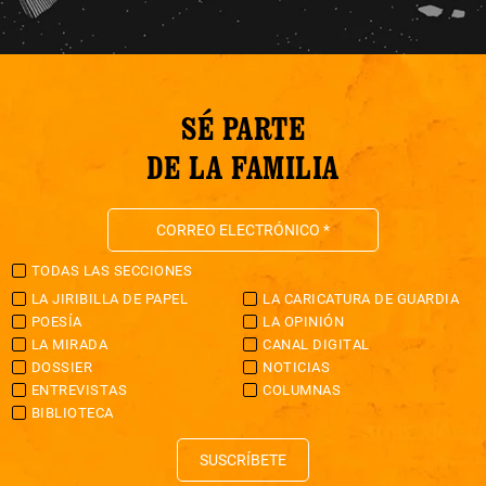
SÉ PARTE
DE LA FAMILIA
TODAS LAS SECCIONES
LA JIRIBILLA DE PAPEL
LA CARICATURA DE GUARDIA
POESÍA
LA OPINIÓN
LA MIRADA
CANAL DIGITAL
DOSSIER
NOTICIAS
ENTREVISTAS
COLUMNAS
BIBLIOTECA
SUSCRÍBETE