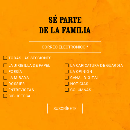
SÉ PARTE
DE LA FAMILIA
TODAS LAS SECCIONES
LA JIRIBILLA DE PAPEL
LA CARICATURA DE GUARDIA
POESÍA
LA OPINIÓN
LA MIRADA
CANAL DIGITAL
DOSSIER
NOTICIAS
ENTREVISTAS
COLUMNAS
BIBLIOTECA
SUSCRÍBETE