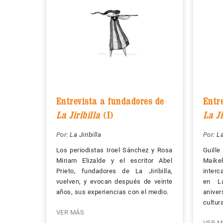
Entrevista a fundadores de
Entr
La Jiribilla
(I)
La Ji
Por:
La Jiribilla
Por:
La
Los periodistas Iroel Sánchez y Rosa
Guille
Miriam Elizalde y el escritor Abel
Maik
Prieto, fundadores de La Jiribilla,
interc
vuelven, y evocan después de veinte
en La
años, sus experiencias con el medio.
anive
cultura
VER MÁS
VER M