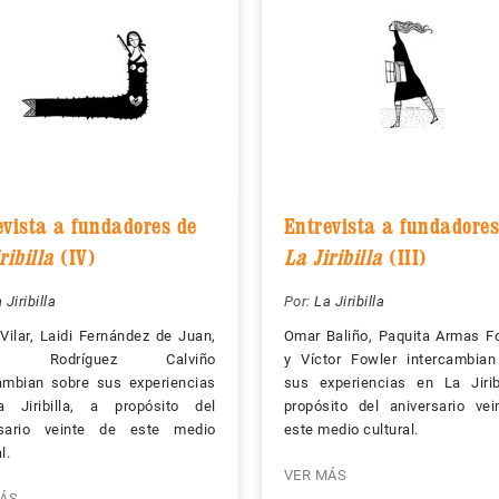
evista a fundadores de
Entrevista a fundadores
ribilla
(IV)
La Jiribilla
(III)
 Jiribilla
Por:
La Jiribilla
 Vilar, Laidi Fernández de Juan,
Omar Baliño, Paquita Armas F
el Rodríguez Calviño
y Víctor Fowler intercambian
ambian sobre sus experiencias
sus experiencias en La Jirib
 Jiribilla, a propósito del
propósito del aniversario ve
rsario veinte de este medio
este medio cultural.
l.
VER MÁS
ÁS